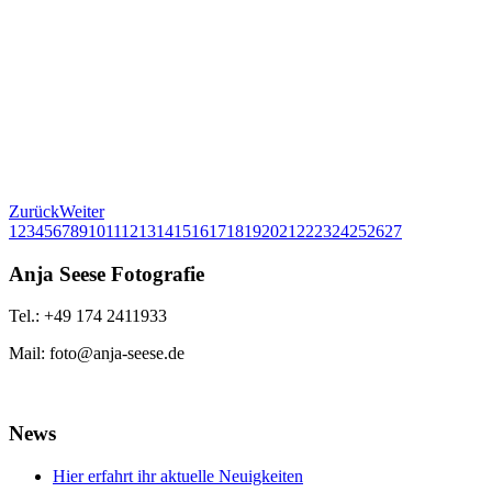
Zurück
Weiter
1
2
3
4
5
6
7
8
9
10
11
12
13
14
15
16
17
18
19
20
21
22
23
24
25
26
27
Anja Seese Fotografie
Tel.: +49 174 2411933
Mail: foto@anja-seese.de
News
Hier erfahrt ihr aktuelle Neuigkeiten